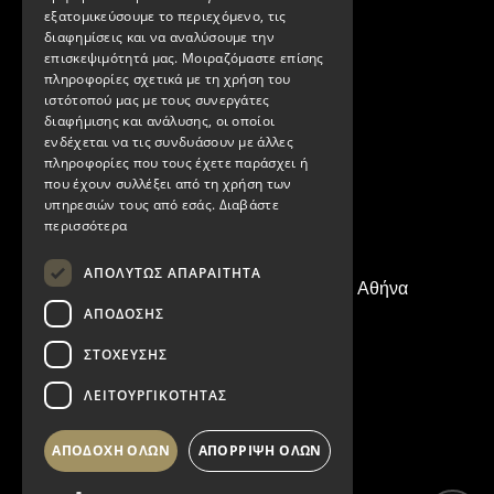
εξατομικεύσουμε το περιεχόμενο, τις
διαφημίσεις και να αναλύσουμε την
επισκεψιμότητά μας. Μοιραζόμαστε επίσης
πληροφορίες σχετικά με τη χρήση του
ιστότοπού μας με τους συνεργάτες
διαφήμισης και ανάλυσης, οι οποίοι
ενδέχεται να τις συνδυάσουν με άλλες
πληροφορίες που τους έχετε παράσχει ή
που έχουν συλλέξει από τη χρήση των
υπηρεσιών τους από εσάς.
Διαβάστε
περισσότερα
ΑΠΟΛΎΤΩΣ ΑΠΑΡΑΊΤΗΤΑ
Τρώων 19Α, Περιστέρι 121 33, Αθήνα
ΑΠΌΔΟΣΗΣ
210.5755.870
ΣΤΌΧΕΥΣΗΣ
210.5755.365
ΛΕΙΤΟΥΡΓΙΚΌΤΗΤΑΣ
info@eletro.gr
ΑΠΟΔΟΧΉ ΌΛΩΝ
ΑΠΌΡΡΙΨΗ ΌΛΩΝ