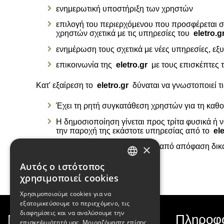
ενημερωτική υποστήριξη των χρηστών
επιλογή του περιερχόμενου που προσφέρεται στ
χρηστών σχετικά με τις υπηρεσίες του
eletro.g
ενημέρωση τους σχετικά με νέες υπηρεσίες, εξυ
επικοινωνία της
eletro.gr
με τους επισκέπτες 
Κατ' εξαίρεση το
eletro.gr
δύναται να γνωστοποιεί τ
Έχει τη ρητή συγκατάθεση χρηστών για τη κα
Η δημοσιοποίηση γίνεται προς τρίτα φυσικά ή
την παροχή της εκάστοτε υπηρεσίας από το
ele
×
Εάν απαιτηθεί από τον νόμο, από απόφαση δικα
Αυτός ο ιστότοπος
GREEK
χρησιμοποιεί cookies
ENGLISH
Χρησιμοποιούμε cookies για να
εξατομικεύσουμε το περιεχόμενο, τις
διαφημίσεις και να αναλύσουμε την
Newsletter
Πληροφο
επισκεψιμότητά μας. Μοιραζόμαστε επίσης