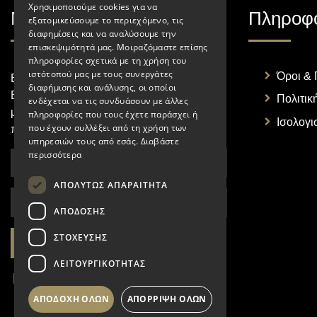
Χρησιμοποιούμε cookies για να
Newsletter
Πληροφο
εξατομικεύσουμε το περιεχόμενο, τις
διαφημίσεις και να αναλύσουμε την
επισκεψιμότητά μας. Μοιραζόμαστε επίσης
πληροφορίες σχετικά με τη χρήση του
ιστότοπού μας με τους συνεργάτες
Όροι &
Είστε επαγγελματίας HO.RE.CA;
διαφήμισης και ανάλυσης, οι οποίοι
Εγγραφείτε στο newsletter μας για να
Πολιτικ
ενδέχεται να τις συνδυάσουν με άλλες
μαθαίνετε τις εξελίξεις και τα νέα μας
πληροφορίες που τους έχετε παράσχει ή
Ισολογι
που έχουν συλλέξει από τη χρήση των
προϊόντα!
υπηρεσιών τους από εσάς.
Διαβάστε
περισσότερα
ΑΠΟΛΎΤΩΣ ΑΠΑΡΑΊΤΗΤΑ
ΑΠΌΔΟΣΗΣ
ΣΤΌΧΕΥΣΗΣ
ΕΓΓΡΑΦΗ
ΛΕΙΤΟΥΡΓΙΚΌΤΗΤΑΣ
Συμφωνώ με τους
όρους χρήσης
και τη
πολιτική
προστασίας προσωπικών
ΑΠΟΔΟΧΉ ΌΛΩΝ
ΑΠΌΡΡΙΨΗ ΌΛΩΝ
δεδομένων